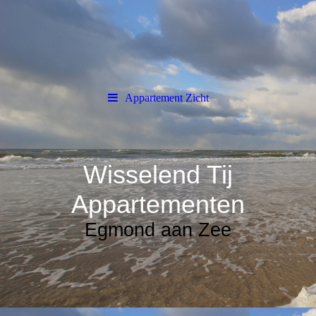
Appartement Zicht
Wisselend Tij
Appartementen
Egmond aan Zee