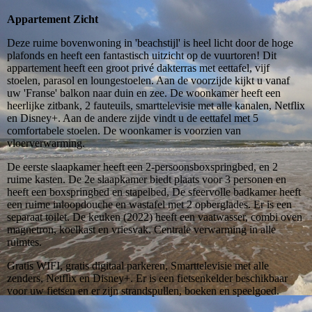
Appartement Zicht
Deze ruime bovenwoning in 'beachstijl' is heel licht door de hoge
plafonds en heeft een fantastisch uitzicht op de vuurtoren! Dit
appartement heeft een groot privé dakterras met eettafel, vijf
stoelen, parasol en loungestoelen. Aan de voorzijde kijkt u vanaf
uw 'Franse' balkon naar duin en zee. De woonkamer heeft een
heerlijke zitbank, 2 fauteuils, smarttelevisie met alle kanalen, Netflix
en Disney+. Aan de andere zijde vindt u de eettafel met 5
comfortabele stoelen. De woonkamer is voorzien van
vloerverwarming.
De eerste slaapkamer heeft een 2-persoonsboxspringbed, en 2
ruime kasten. De 2e slaapkamer biedt plaats voor 3 personen en
heeft een boxspringbed en stapelbed, De sfeervolle badkamer heeft
een ruime inloopdouche en wastafel met 2 opberglades. Er is een
separaat toilet. De keuken (2022) heeft een vaatwasser, combi oven
magnetron, koelkast en vriesvak. Centrale verwarming in alle
ruimtes.
Gratis WIFI, gratis digitaal parkeren, Smarttelevisie met alle
zenders, Netflix en Disney+. Er is een fietsenkelder beschikbaar
voor uw fietsen en er zijn strandspullen, boeken en speelgoed.