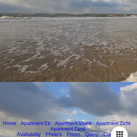
Home
Apartment Eb
Apartment Vloed
Apartment Zicht
Apartment Zand
Availability
Photo's
Prices
Query
Contact