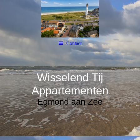
Contact
Wisselend Tij
Appartementen
Egmond aan Zee